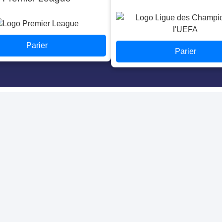
Parier
Parier