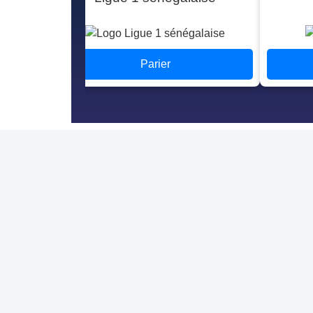
Parier