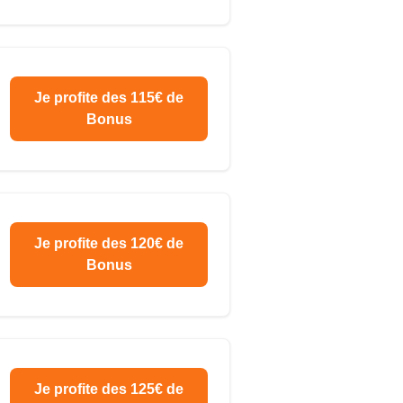
Je profite des 115€ de
Bonus
Je profite des 120€ de
Bonus
Je profite des 125€ de