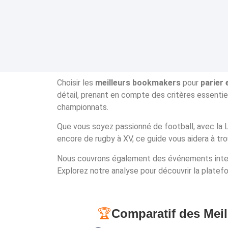
Choisir les
meilleurs bookmakers
pour
parier 
détail, prenant en compte des critères essentie
championnats.
Que vous soyez passionné de football, avec la L
encore de rugby à XV, ce guide vous aidera à tr
Nous couvrons également des événements intern
Explorez notre analyse pour découvrir la platef
🏆
Comparatif des Mei