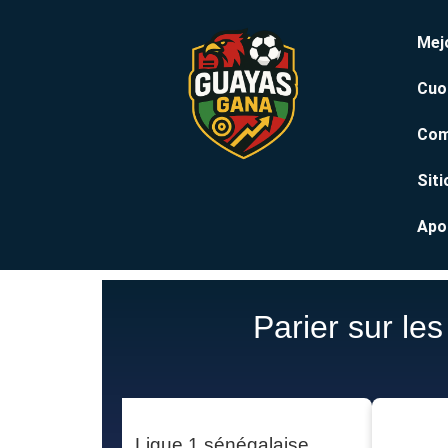
Mej
Cuo
Com
Sit
Apo
Parier sur le
Ligue 1 sénégalaise