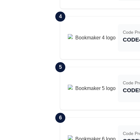
4
Code Pr
CODE
5
Code Pr
CODE
6
Code Pr