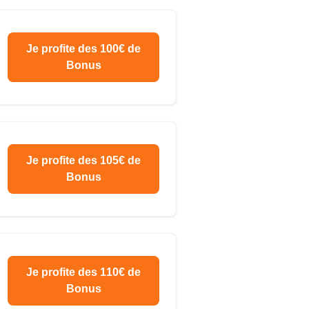
Je profite des 100€ de
Bonus
Je profite des 105€ de
Bonus
Je profite des 110€ de
Bonus