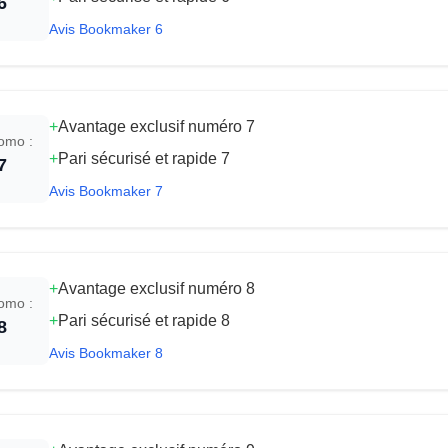
6
Avis Bookmaker 6
+
Avantage exclusif numéro 7
omo :
+
Pari sécurisé et rapide 7
7
Avis Bookmaker 7
+
Avantage exclusif numéro 8
omo :
+
Pari sécurisé et rapide 8
8
Avis Bookmaker 8