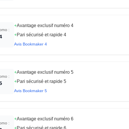
+
Avantage exclusif numéro 4
omo :
+
Pari sécurisé et rapide 4
4
Avis Bookmaker 4
+
Avantage exclusif numéro 5
omo :
+
Pari sécurisé et rapide 5
5
Avis Bookmaker 5
+
Avantage exclusif numéro 6
omo :
+
Pari sécurisé et rapide 6