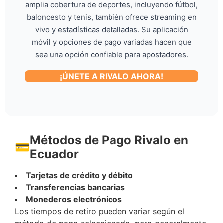
amplia cobertura de deportes, incluyendo fútbol,
baloncesto y tenis, también ofrece streaming en
vivo y estadísticas detalladas. Su aplicación
móvil y opciones de pago variadas hacen que
sea una opción confiable para apostadores.
¡ÚNETE A RIVALO AHORA!
Métodos de Pago Rivalo en
💳
Ecuador
Tarjetas de crédito y débito
Transferencias bancarias
Monederos electrónicos
Los tiempos de retiro pueden variar según el
método de pago seleccionado, pero generalmente