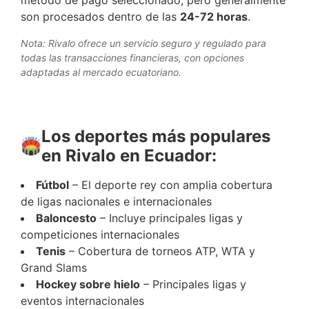
son procesados dentro de las
24-72 horas
.
Nota: Rivalo ofrece un servicio seguro y regulado para
todas las transacciones financieras, con opciones
adaptadas al mercado ecuatoriano.
Los deportes más populares
🏟️
en Rivalo en Ecuador:
Fútbol
– El deporte rey con amplia cobertura
de ligas nacionales e internacionales
Baloncesto
– Incluye principales ligas y
competiciones internacionales
Tenis
– Cobertura de torneos ATP, WTA y
Grand Slams
Hockey sobre hielo
– Principales ligas y
eventos internacionales