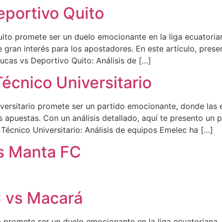
eportivo Quito
uito promete ser un duelo emocionante en la liga ecuator
e gran interés para los apostadores. En este artículo, pres
ucas vs Deportivo Quito: Análisis de […]
écnico Universitario
versitario promete ser un partido emocionante, donde las e
s apuestas. Con un análisis detallado, aquí te presento un
Técnico Universitario: Análisis de equipos Emelec ha […]
vs Manta FC
C vs Macará
á promete ser un duelo emocionante en la liga ecuatorian