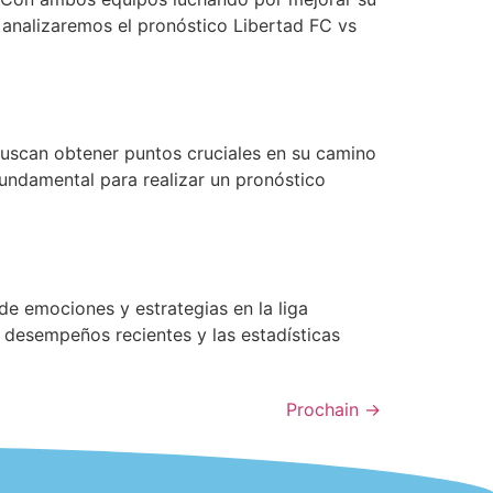
, analizaremos el pronóstico Libertad FC vs
uscan obtener puntos cruciales en su camino
 fundamental para realizar un pronóstico
e emociones y estrategias en la liga
s desempeños recientes y las estadísticas
Prochain
→