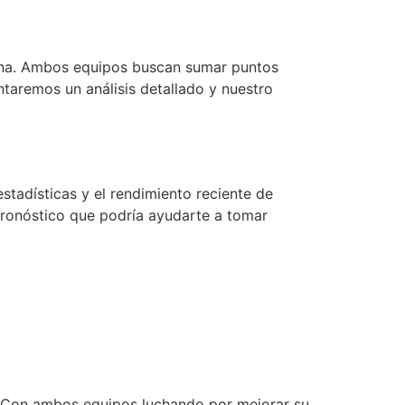
iana. Ambos equipos buscan sumar puntos
entaremos un análisis detallado y nuestro
stadísticas y el rendimiento reciente de
 pronóstico que podría ayudarte a tomar
a. Con ambos equipos luchando por mejorar su