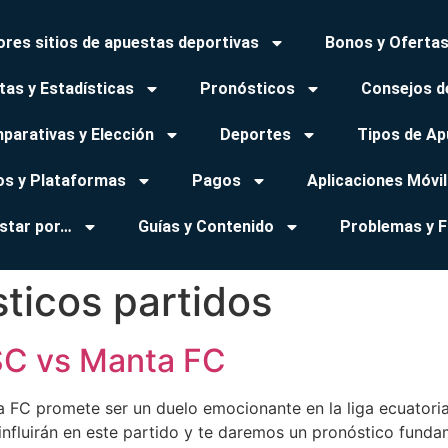
ores sitios de apuestas deportivas
Bonos y Oferta
tas y Estadísticas
Pronósticos
Consejos d
parativas y Elección
Deportes
Tipos de A
ios y Plataformas
Pagos
Aplicaciones Móvil
star por…
Guías y Contenido
Problemas y Fi
ticos partidos
SC vs Manta FC
a FC promete ser un duelo emocionante en la liga ecuato
 influirán en este partido y te daremos un pronóstico fund