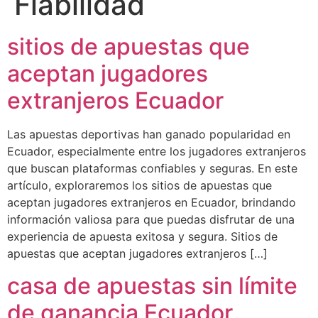
Fiabilidad
sitios de apuestas que
aceptan jugadores
extranjeros Ecuador
Las apuestas deportivas han ganado popularidad en
Ecuador, especialmente entre los jugadores extranjeros
que buscan plataformas confiables y seguras. En este
artículo, exploraremos los sitios de apuestas que
aceptan jugadores extranjeros en Ecuador, brindando
información valiosa para que puedas disfrutar de una
experiencia de apuesta exitosa y segura. Sitios de
apuestas que aceptan jugadores extranjeros […]
casa de apuestas sin límite
de ganancia Ecuador