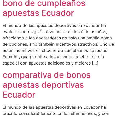
bono de cumpleaños
apuestas Ecuador
El mundo de las apuestas deportivas en Ecuador ha
evolucionado significativamente en los últimos años,
ofreciendo a los apostadores no solo una amplia gama
de opciones, sino también incentivos atractivos. Uno de
estos incentivos es el bono de cumpleaños apuestas
Ecuador, que permite a los usuarios celebrar su día
especial con apuestas adicionales y mejores […]
comparativa de bonos
apuestas deportivas
Ecuador
El mundo de las apuestas deportivas en Ecuador ha
crecido considerablemente en los últimos años, y con