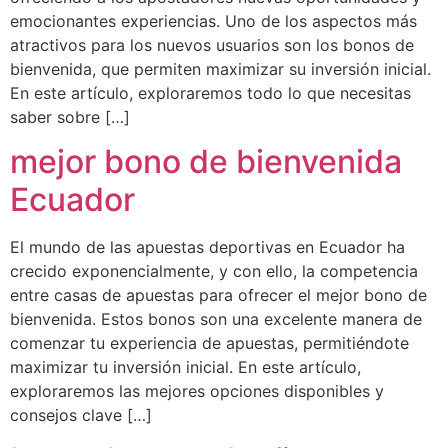
emocionantes experiencias. Uno de los aspectos más
atractivos para los nuevos usuarios son los bonos de
bienvenida, que permiten maximizar su inversión inicial.
En este artículo, exploraremos todo lo que necesitas
saber sobre […]
mejor bono de bienvenida
Ecuador
El mundo de las apuestas deportivas en Ecuador ha
crecido exponencialmente, y con ello, la competencia
entre casas de apuestas para ofrecer el mejor bono de
bienvenida. Estos bonos son una excelente manera de
comenzar tu experiencia de apuestas, permitiéndote
maximizar tu inversión inicial. En este artículo,
exploraremos las mejores opciones disponibles y
consejos clave […]