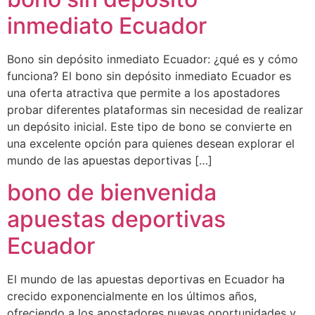
inmediato Ecuador
Bono sin depósito inmediato Ecuador: ¿qué es y cómo
funciona? El bono sin depósito inmediato Ecuador es
una oferta atractiva que permite a los apostadores
probar diferentes plataformas sin necesidad de realizar
un depósito inicial. Este tipo de bono se convierte en
una excelente opción para quienes desean explorar el
mundo de las apuestas deportivas […]
bono de bienvenida
apuestas deportivas
Ecuador
El mundo de las apuestas deportivas en Ecuador ha
crecido exponencialmente en los últimos años,
ofreciendo a los apostadores nuevas oportunidades y