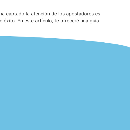
ha captado la atención de los apostadores es
ito. En este artículo, te ofreceré una guía