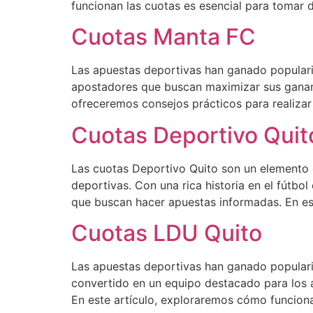
funcionan las cuotas es esencial para tomar 
Cuotas Manta FC
Las apuestas deportivas han ganado popularid
apostadores que buscan maximizar sus gananci
ofreceremos consejos prácticos para realizar
Cuotas Deportivo Quit
Las cuotas Deportivo Quito son un elemento 
deportivas. Con una rica historia en el fútbo
que buscan hacer apuestas informadas. En es
Cuotas LDU Quito
Las apuestas deportivas han ganado populari
convertido en un equipo destacado para los 
En este artículo, exploraremos cómo funcio