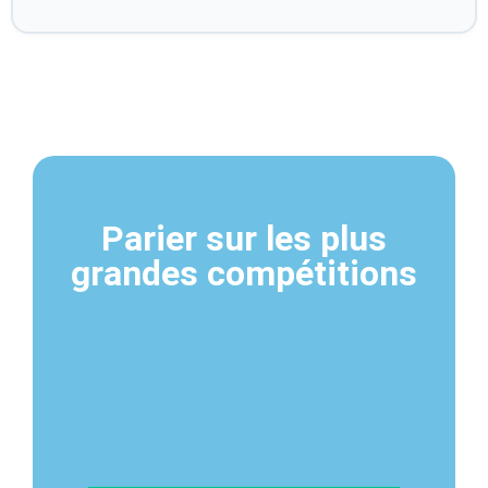
Parier sur les plus
grandes compétitions
Ligue des Champions de
l'UEFA