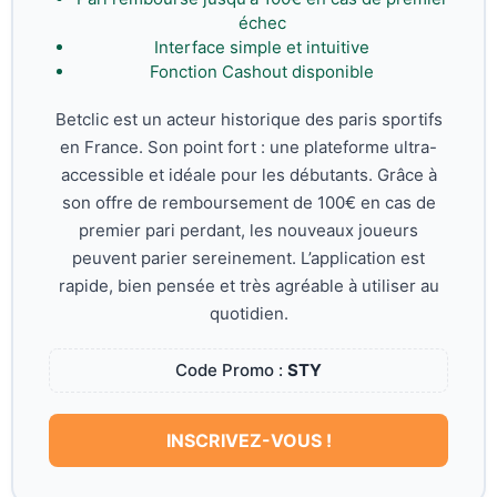
échec
Interface simple et intuitive
Fonction Cashout disponible
Betclic est un acteur historique des paris sportifs
en France. Son point fort : une plateforme ultra-
accessible et idéale pour les débutants. Grâce à
son offre de remboursement de 100€ en cas de
premier pari perdant, les nouveaux joueurs
peuvent parier sereinement. L’application est
rapide, bien pensée et très agréable à utiliser au
quotidien.
Code Promo :
STY
INSCRIVEZ-VOUS !