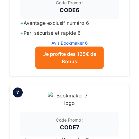
Code Promo :
CODE6
+
Avantage exclusif numéro 6
+
Pari sécurisé et rapide 6
Avis Bookmaker 6
Je profite des 125€ de
Bonus
7
Code Promo :
CODE7