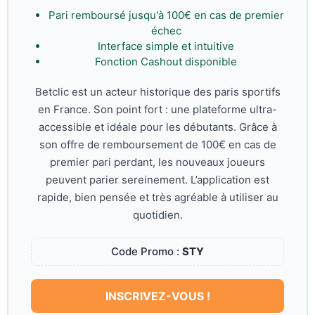
Pari remboursé jusqu'à 100€ en cas de premier
échec
Interface simple et intuitive
Fonction Cashout disponible
Betclic est un acteur historique des paris sportifs
en France. Son point fort : une plateforme ultra-
accessible et idéale pour les débutants. Grâce à
son offre de remboursement de 100€ en cas de
premier pari perdant, les nouveaux joueurs
peuvent parier sereinement. L’application est
rapide, bien pensée et très agréable à utiliser au
quotidien.
Code Promo :
STY
INSCRIVEZ-VOUS !