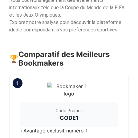
Nous couvrons également des événements
internationaux tels que la Coupe du Monde de la FIFA
et les Jeux Olympiques.
Explorez notre analyse pour découvrir la plateforme
idéale correspondant à vos préférences sportives.
Comparatif des Meilleurs
🏆
Bookmakers
1
Code Promo :
CODE1
+
Avantage exclusif numéro 1