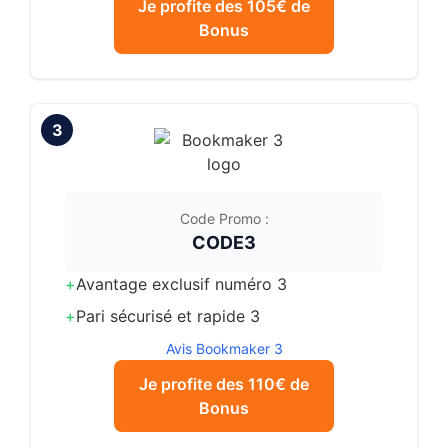
Je profite des 105€ de
Bonus
3
Code Promo :
CODE3
+
Avantage exclusif numéro 3
+
Pari sécurisé et rapide 3
Avis Bookmaker 3
Je profite des 110€ de
Bonus