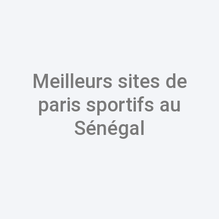
Meilleurs sites de
paris sportifs au
Sénégal