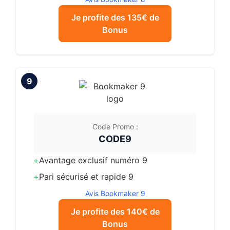
Je profite des 135€ de
Bonus
9
Code Promo :
CODE9
+
Avantage exclusif numéro 9
+
Pari sécurisé et rapide 9
Avis Bookmaker 9
Je profite des 140€ de
Bonus