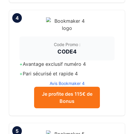
4
Code Promo :
CODE4
+
Avantage exclusif numéro 4
+
Pari sécurisé et rapide 4
Avis Bookmaker 4
Je profite des 115€ de
Bonus
5