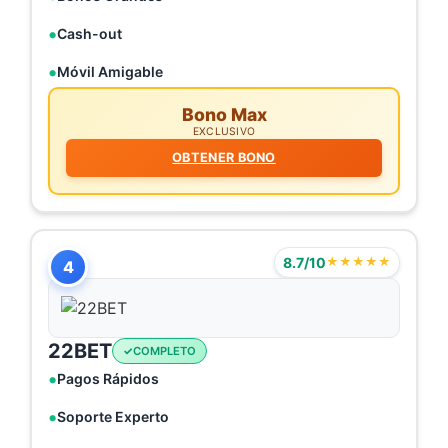
Cash-out
Móvil Amigable
Bono Max
EXCLUSIVO
OBTENER BONO
8.7/10
★★★★★
4
22BET
COMPLETO
Pagos Rápidos
Soporte Experto