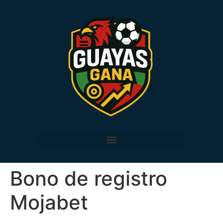
Bono de registro
Mojabet