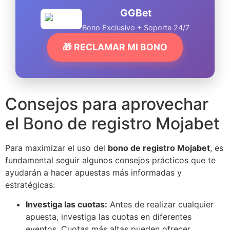
GGBet
Bono Exclusivo + Soporte 24/7
🎁 RECLAMAR MI BONO
Consejos para aprovechar
el Bono de registro Mojabet
Para maximizar el uso del
bono de registro Mojabet
, es
fundamental seguir algunos consejos prácticos que te
ayudarán a hacer apuestas más informadas y
estratégicas:
Investiga las cuotas:
Antes de realizar cualquier
apuesta, investiga las cuotas en diferentes
eventos. Cuotas más altas pueden ofrecer