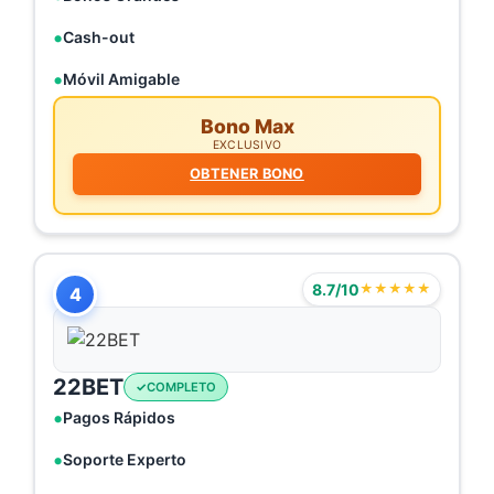
Cash-out
Móvil Amigable
Bono Max
EXCLUSIVO
OBTENER BONO
8.7/10
★★★★★
4
22BET
COMPLETO
Pagos Rápidos
Soporte Experto