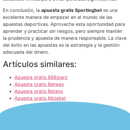
En conclusión, la
apuesta gratis Sportingbet
es una
excelente manera de empezar en el mundo de las
apuestas deportivas. Aprovecha esta oportunidad para
aprender y practicar sin riesgos, pero siempre mantén
la prudencia y apuesta de manera responsable. La clave
del éxito en las apuestas es la estrategia y la gestión
adecuada del dinero.
Artículos similares:
Apuesta gratis 888starz
Apuesta gratis Betway
Apuesta gratis Betano
Apuesta gratis Mojabet