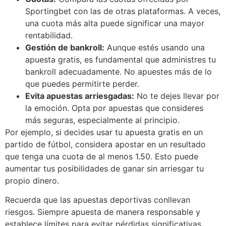
Sportingbet con las de otras plataformas. A veces,
una cuota más alta puede significar una mayor
rentabilidad.
Gestión de bankroll:
Aunque estés usando una
apuesta gratis, es fundamental que administres tu
bankroll adecuadamente. No apuestes más de lo
que puedes permitirte perder.
Evita apuestas arriesgadas:
No te dejes llevar por
la emoción. Opta por apuestas que consideres
más seguras, especialmente al principio.
Por ejemplo, si decides usar tu apuesta gratis en un
partido de fútbol, considera apostar en un resultado
que tenga una cuota de al menos 1.50. Esto puede
aumentar tus posibilidades de ganar sin arriesgar tu
propio dinero.
Recuerda que las apuestas deportivas conllevan
riesgos. Siempre apuesta de manera responsable y
establece límites para evitar pérdidas significativas.