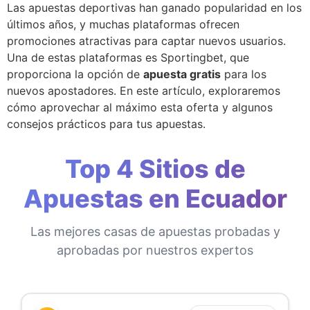
Las apuestas deportivas han ganado popularidad en los
últimos años, y muchas plataformas ofrecen
promociones atractivas para captar nuevos usuarios.
Una de estas plataformas es Sportingbet, que
proporciona la opción de
apuesta gratis
para los
nuevos apostadores. En este artículo, exploraremos
cómo aprovechar al máximo esta oferta y algunos
consejos prácticos para tus apuestas.
Top 4 Sitios de
Apuestas en Ecuador
Las mejores casas de apuestas probadas y
aprobadas por nuestros expertos