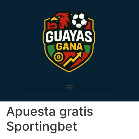
Apuesta gratis
Sportingbet