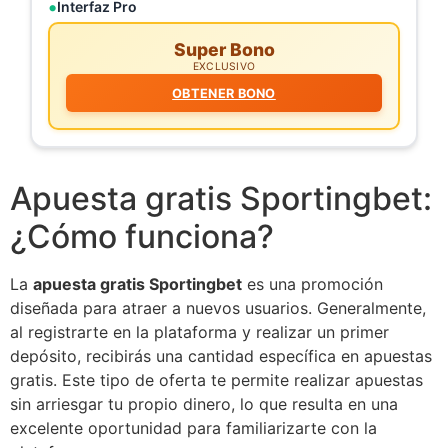
Interfaz Pro
Super Bono
EXCLUSIVO
OBTENER BONO
Apuesta gratis Sportingbet:
¿Cómo funciona?
La
apuesta gratis Sportingbet
es una promoción
diseñada para atraer a nuevos usuarios. Generalmente,
al registrarte en la plataforma y realizar un primer
depósito, recibirás una cantidad específica en apuestas
gratis. Este tipo de oferta te permite realizar apuestas
sin arriesgar tu propio dinero, lo que resulta en una
excelente oportunidad para familiarizarte con la